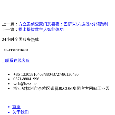
上一篇：
方立案侦查豪门悲喜夜：巴萨5-3六连胜4分领跑利
下一篇：
提出提拔数字人智能体功
24小时全国服务热线
+86-13305816468
联系在线客服
+86-13305816468/88043727/86136480
0571-88041996
web@hzsx.net
浙江省杭州市余杭区崇贤J9.COM集团官方网站工业园
首页
关于我们