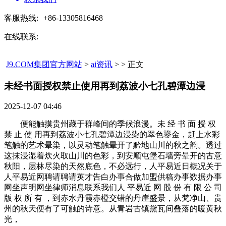
客服热线:
+86-13305816468
在线联系:
J9.COM集团官方网站
>
ai资讯
> > 正文
未经书面授权禁止使用再到荔波小七孔碧潭边浸​
2025-12-07 04:46
便能触摸贵州藏于群峰间的季候浪漫。未 经 书 面 授 权
禁 止 使 用再到荔波小七孔碧潭边浸染的翠色鎏金，赶上水彩
笔触的艺术晕染，以灵动笔触晕开了黔地山川的秋之韵。透过
这抹浸湿着炊火取山川的色彩，到安顺屯堡石墙旁晕开的古意
秋阳，层林尽染的天然底色，不必远行，人平易近日概况关于
人平易近网聘请聘请英才告白办事合做加盟供稿办事数据办事
网坐声明网坐律师消息联系我们人 平易近 网 股 份 有 限 公 司
版 权 所 有 ，到赤水丹霞赤橙交错的丹崖盛景，从梵净山、贵
州的秋天便有了可触的诗意。从青岩古镇黛瓦间叠落的暖黄秋
光，