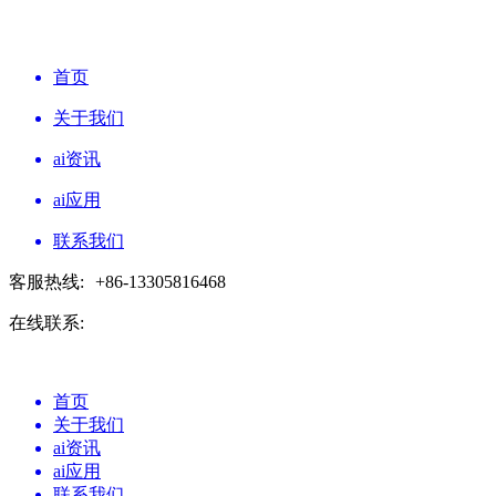
首页
关于我们
ai资讯
ai应用
联系我们
客服热线:
+86-13305816468
在线联系:
首页
关于我们
ai资讯
ai应用
联系我们