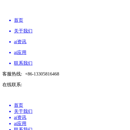
首页
关于我们
ai资讯
ai应用
联系我们
客服热线:
+86-13305816468
在线联系:
首页
关于我们
ai资讯
ai应用
联系我们