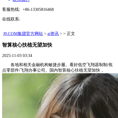
客服热线:
+86-13305816468
在线联系:
J9.COM集团官方网站
>
ai资讯
> > 正文
智算核心扶植无望加快​
2025-11-03 03:34
各地和相关金融机构敏捷步履。看好低空飞翔器制制/焦
点零部件/飞翔办事公司。国内智算核心扶植无望加快，