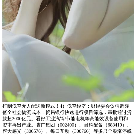
打制低空无人配送新模式！4）低空经济：财经委会议强调降
低全社会物流成本，贸易银行快速进行项目筛选，审批通过贷
款超2000亿元。看好工业汽锅/节能电机等高能效设备使用和
资本再出产业。省广集团（002400）、耐科配备（688419）、
容大感光（300576）、每日互动（300766）等多只个股涨停或