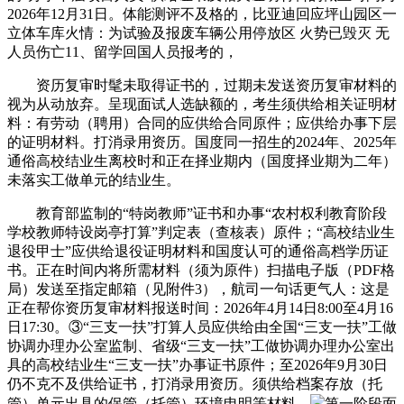
2026年12月31日。体能测评不及格的，比亚迪回应坪山园区一
立体车库火情：为试验及报废车辆公用停放区 火势已毁灭 无
人员伤亡11、留学回国人员报考的，
资历复审时髦未取得证书的，过期未发送资历复审材料的
视为从动放弃。呈现面试人选缺额的，考生须供给相关证明材
料：有劳动（聘用）合同的应供给合同原件；应供给办事下层
的证明材料。打消录用资历。国度同一招生的2024年、2025年
通俗高校结业生离校时和正在择业期内（国度择业期为二年）
未落实工做单元的结业生。
教育部监制的“特岗教师”证书和办事“农村权利教育阶段
学校教师特设岗亭打算”判定表（查核表）原件；“高校结业生
退役甲士”应供给退役证明材料和国度认可的通俗高档学历证
书。正在时间内将所需材料（须为原件）扫描电子版（PDF格
局）发送至指定邮箱（见附件3），航司一句话更气人：这是
正在帮你资历复审材料报送时间：2026年4月14日8:00至4月16
日17:30。③“三支一扶”打算人员应供给由全国“三支一扶”工做
协调办理办公室监制、省级“三支一扶”工做协调办理办公室出
具的高校结业生“三支一扶”办事证书原件；至2026年9月30日
仍不克不及供给证书，打消录用资历。须供给档案存放（托
管）单元出具的保管（托管）环境申明等材料。
第一阶段面