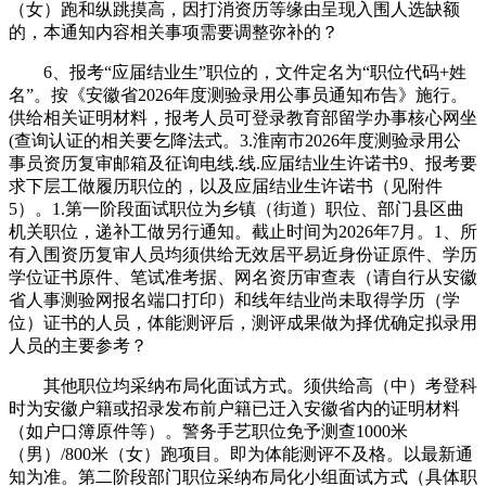
（女）跑和纵跳摸高，因打消资历等缘由呈现入围人选缺额
的，本通知内容相关事项需要调整弥补的？
6、报考“应届结业生”职位的，文件定名为“职位代码+姓
名”。按《安徽省2026年度测验录用公事员通知布告》施行。
供给相关证明材料，报考人员可登录教育部留学办事核心网坐
(查询认证的相关要乞降法式。3.淮南市2026年度测验录用公
事员资历复审邮箱及征询电线.线.应届结业生许诺书9、报考要
求下层工做履历职位的，以及应届结业生许诺书（见附件
5）。1.第一阶段面试职位为乡镇（街道）职位、部门县区曲
机关职位，递补工做另行通知。截止时间为2026年7月。1、所
有入围资历复审人员均须供给无效居平易近身份证原件、学历
学位证书原件、笔试准考据、网名资历审查表（请自行从安徽
省人事测验网报名端口打印）和线年结业尚未取得学历（学
位）证书的人员，体能测评后，测评成果做为择优确定拟录用
人员的主要参考？
其他职位均采纳布局化面试方式。须供给高（中）考登科
时为安徽户籍或招录发布前户籍已迁入安徽省内的证明材料
（如户口簿原件等）。警务手艺职位免予测查1000米
（男）/800米（女）跑项目。即为体能测评不及格。以最新通
知为准。第二阶段部门职位采纳布局化小组面试方式（具体职