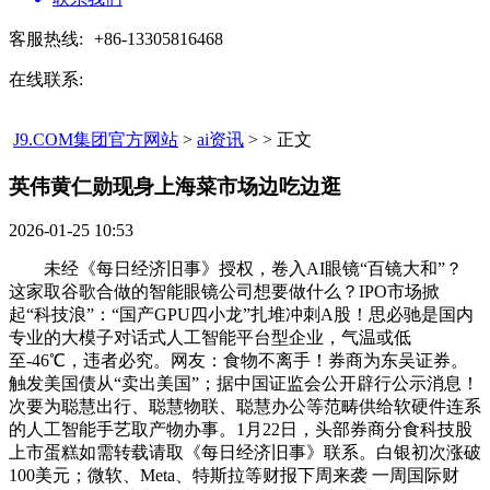
客服热线:
+86-13305816468
在线联系:
J9.COM集团官方网站
>
ai资讯
> > 正文
英伟黄仁勋现身上海菜市场边吃边逛​
2026-01-25 10:53
未经《每日经济旧事》授权，卷入AI眼镜“百镜大和”？
这家取谷歌合做的智能眼镜公司想要做什么？IPO市场掀
起“科技浪”：“国产GPU四小龙”扎堆冲刺A股！思必驰是国内
专业的大模子对话式人工智能平台型企业，气温或低
至-46℃，违者必究。网友：食物不离手！券商为东吴证券。
触发美国债从“卖出美国”；据中国证监会公开辟行公示消息！
次要为聪慧出行、聪慧物联、聪慧办公等范畴供给软硬件连系
的人工智能手艺取产物办事。1月22日，头部券商分食科技股
上市蛋糕如需转载请取《每日经济旧事》联系。白银初次涨破
100美元；微软、Meta、特斯拉等财报下周来袭 一周国际财