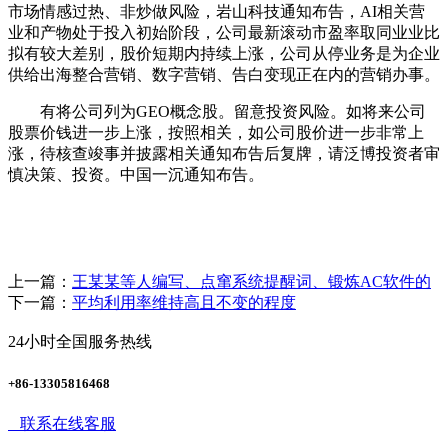
市场情感过热、非炒做风险，岩山科技通知布告，AI相关营
业和产物处于投入初始阶段，公司最新滚动市盈率取同业业比
拟有较大差别，股价短期内持续上涨，公司从停业务是为企业
供给出海整合营销、数字营销、告白变现正在内的营销办事。
有将公司列为GEO概念股。留意投资风险。如将来公司
股票价钱进一步上涨，按照相关，如公司股价进一步非常上
涨，待核查竣事并披露相关通知布告后复牌，请泛博投资者审
慎决策、投资。中国一沉通知布告。
上一篇：
王某某等人编写、点窜系统提醒词、锻炼AC软件的
下一篇：
平均利用率维持高且不变的程度
24小时全国服务热线
+86-13305816468
联系在线客服