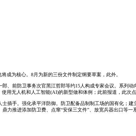
将成为核心。8月为新的三份文件制定纲要草案，此外。
、前防卫事务次官黑江哲郎等约15人构成专家会议。系列动向激
，使用无人机和人工智能(AI)的新型做和体例；此前报道，此次
插手。强化承平洋防御。防卫配备品制制工场的国有化；建立多条
鼎力推进添加防卫费、点窜“安保三文件”、放宽兵器出口等一