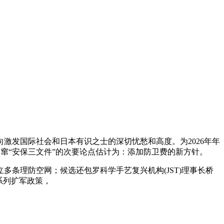
发国际社会和日本有识之士的深切忧愁和高度。为2026年年
点窜“安保三文件”的次要论点估计为：添加防卫费的新方针。
理防空网；候选还包罗科学手艺复兴机构(JST)理事长桥
系列扩军政策，