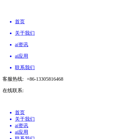
首页
关于我们
ai资讯
ai应用
联系我们
客服热线:
+86-13305816468
在线联系:
首页
关于我们
ai资讯
ai应用
联系我们