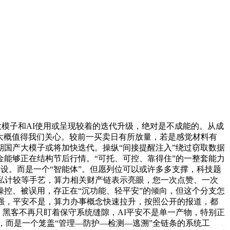
I大模子和AI使用或呈现较着的迭代升级，绝对是不成能的。从成
安大概值得我们关心。较前一买卖日有所放量，若是感觉材料有
国产大模子或将加快迭代。操纵“间接提醒注入”绕过窃取数据
能够正在结构节后行情。“可托、可控、靠得住”的一整套能力
设。而是一个“智能体”。但愿列位可以或许多多支撑，科技题
私计较等手艺，算力相关财产链表示亮眼，您一次点赞、一次
操控、被误用，存正在“沉功能、轻平安”的倾向，但这个分支怎
强，平安不是，算力办事概念快速拉升，按照公开的报道，都
，黑客不再只盯着保守系统缝隙，AI平安不是单一产物，特别正
跌，而是一个笼盖“管理—防护—检测—逃溯”全链条的系统工