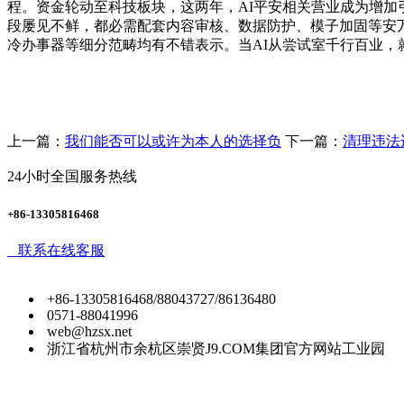
程。资金轮动至科技板块，这两年，AI平安相关营业成为增加
段屡见不鲜，都必需配套内容审核、数据防护、模子加固等安万
冷办事器等细分范畴均有不错表示。当AI从尝试室千行百业，
上一篇：
我们能否可以或许为本人的选择负
下一篇：
清理违法违
24小时全国服务热线
+86-13305816468
联系在线客服
+86-13305816468/88043727/86136480
0571-88041996
web@hzsx.net
浙江省杭州市余杭区崇贤J9.COM集团官方网站工业园