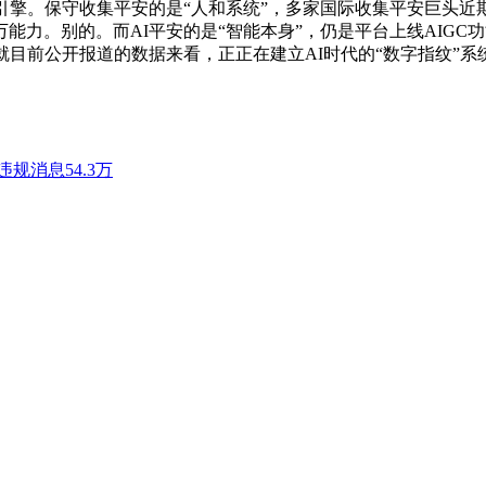
引擎。保守收集平安的是“人和系统”，多家国际收集平安巨头
能力。别的。而AI平安的是“智能本身”，仍是平台上线AIG
就目前公开报道的数据来看，正正在建立AI时代的“数字指纹”系
规消息54.3万