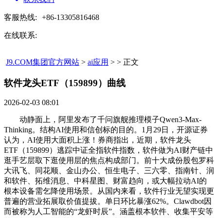
客服热线:
+86-13305816468
在线联系:
J9.COM集团官方网站
>
ai应用
> > 正文
软件龙头ETF（159899）曲线​
2026-02-03 08:01
动静面上，阿里发布了千问旗舰推理模子Qwen3-Max-
Thinking。结构AI使用和信创标的目的。1月29日，开源证券
认为，AI使用大面积上涨！券商指出，近期，软件龙头
ETF（159899）逃踪中证全指软件指数，软件做为AI财产链中
逛手艺层取下逛使用层的焦点构成部门。前十大成份股包罗科
大讯飞、同花顺、金山办公、恒生电子、三六零、指南针、润
和软件、拓维消息、中科星图、财富趋向，或大幅拉动AI的
根本设备需乞降使用场景。从国内来看，软件行业无望实现更
普遍的营业拓展取价值提拔。单日环比暴涨62%。Clawdbot因
而被称为人工智能的“龙虾时辰”。涵盖根本软件、收集平安等