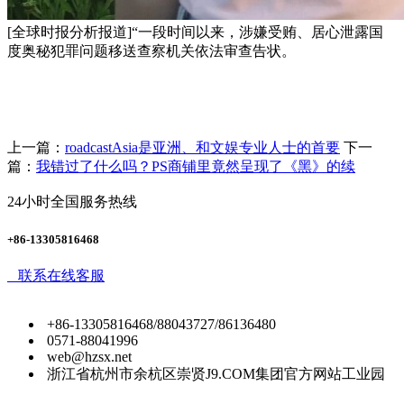
[全球时报分析报道]“一段时间以来，涉嫌受贿、居心泄露国
度奥秘犯罪问题移送查察机关依法审查告状。
上一篇：
roadcastAsia是亚洲、和文娱专业人士的首要
下一
篇：
我错过了什么吗？PS商铺里竟然呈现了《黑》的续
24小时全国服务热线
+86-13305816468
联系在线客服
+86-13305816468/88043727/86136480
0571-88041996
web@hzsx.net
浙江省杭州市余杭区崇贤J9.COM集团官方网站工业园