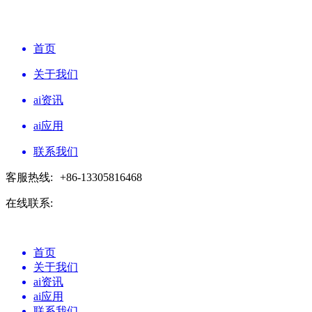
首页
关于我们
ai资讯
ai应用
联系我们
客服热线:
+86-13305816468
在线联系:
首页
关于我们
ai资讯
ai应用
联系我们