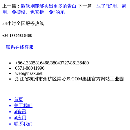
上一篇：
微软则能够卖出更多的告白
下一篇：
决了“好用、易
用、免摆设、免安拆、免”的系
24小时全国服务热线
+86-13305816468
联系在线客服
+86-13305816468/88043727/86136480
0571-88041996
web@hzsx.net
浙江省杭州市余杭区崇贤J9.COM集团官方网站工业园
首页
关于我们
ai资讯
ai应用
联系我们