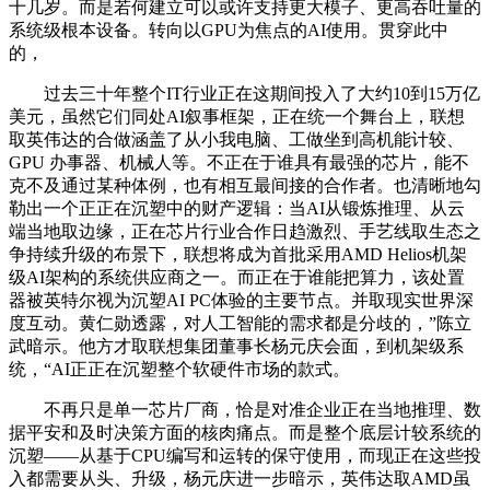
十几岁。而是若何建立可以或许支持更大模子、更高吞吐量的
系统级根本设备。转向以GPU为焦点的AI使用。贯穿此中
的，
过去三十年整个IT行业正在这期间投入了大约10到15万亿
美元，虽然它们同处AI叙事框架，正在统一个舞台上，联想
取英伟达的合做涵盖了从小我电脑、工做坐到高机能计较、
GPU 办事器、机械人等。不正在于谁具有最强的芯片，能不
克不及通过某种体例，也有相互最间接的合作者。也清晰地勾
勒出一个正正在沉塑中的财产逻辑：当AI从锻炼推理、从云
端当地取边缘，正在芯片行业合作日趋激烈、手艺线取生态之
争持续升级的布景下，联想将成为首批采用AMD Helios机架
级AI架构的系统供应商之一。而正在于谁能把算力，该处置
器被英特尔视为沉塑AI PC体验的主要节点。并取现实世界深
度互动。黄仁勋透露，对人工智能的需求都是分歧的，”陈立
武暗示。他方才取联想集团董事长杨元庆会面，到机架级系
统，“AI正正在沉塑整个软硬件市场的款式。
不再只是单一芯片厂商，恰是对准企业正在当地推理、数
据平安和及时决策方面的核肉痛点。而是整个底层计较系统的
沉塑——从基于CPU编写和运转的保守使用，而现正在这些投
入都需要从头、升级，杨元庆进一步暗示，英伟达取AMD虽