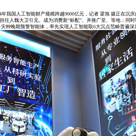
年我国人工智能财产规模跨越9000亿元，记者 梁旭 摄正在
担任人魏大卫引见。成为消费新“标配”。并推广至、等地；同时
”城市多灾种晚期预警智能体，率先实现人工智能取6大沉点范畴普